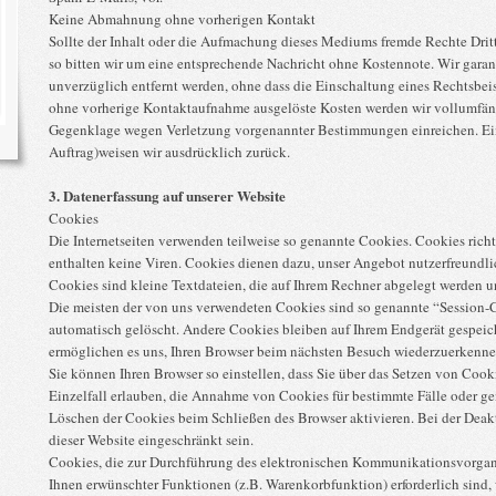
Keine Abmahnung ohne vorherigen Kontakt
Sollte der Inhalt oder die Aufmachung dieses Mediums fremde Rechte Drit
so bitten wir um eine entsprechende Nachricht ohne Kostennote. Wir garan
unverzüglich entfernt werden, ohne dass die Einschaltung eines Rechtsbei
ohne vorherige Kontaktaufnahme ausgelöste Kosten werden wir vollumfän
Gegenklage wegen Verletzung vorgenannter Bestimmungen einreichen. Ei
Auftrag)weisen wir ausdrücklich zurück.
3. Datenerfassung auf unserer Website
Cookies
Die Internetseiten verwenden teilweise so genannte Cookies. Cookies ric
enthalten keine Viren. Cookies dienen dazu, unser Angebot nutzerfreundlic
Cookies sind kleine Textdateien, die auf Ihrem Rechner abgelegt werden un
Die meisten der von uns verwendeten Cookies sind so genannte “Session-
automatisch gelöscht. Andere Cookies bleiben auf Ihrem Endgerät gespeich
ermöglichen es uns, Ihren Browser beim nächsten Besuch wiederzuerkenne
Sie können Ihren Browser so einstellen, dass Sie über das Setzen von Coo
Einzelfall erlauben, die Annahme von Cookies für bestimmte Fälle oder ge
Löschen der Cookies beim Schließen des Browser aktivieren. Bei der Deak
dieser Website eingeschränkt sein.
Cookies, die zur Durchführung des elektronischen Kommunikationsvorgang
Ihnen erwünschter Funktionen (z.B. Warenkorbfunktion) erforderlich sind, w