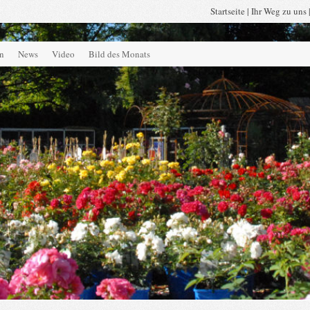
Startseite
|
Ihr Weg zu uns
rn
News
Video
Bild des Monats