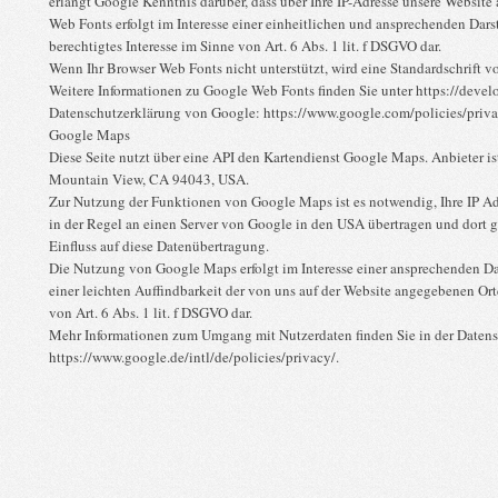
erlangt Google Kenntnis darüber, dass über Ihre IP-Adresse unsere Websit
Web Fonts erfolgt im Interesse einer einheitlichen und ansprechenden Darst
berechtigtes Interesse im Sinne von Art. 6 Abs. 1 lit. f DSGVO dar.
Wenn Ihr Browser Web Fonts nicht unterstützt, wird eine Standardschrift 
Weitere Informationen zu Google Web Fonts finden Sie unter https://devel
Datenschutzerklärung von Google: https://www.google.com/policies/priva
Google Maps
Diese Seite nutzt über eine API den Kartendienst Google Maps. Anbieter i
Mountain View, CA 94043, USA.
Zur Nutzung der Funktionen von Google Maps ist es notwendig, Ihre IP Ad
in der Regel an einen Server von Google in den USA übertragen und dort ge
Einfluss auf diese Datenübertragung.
Die Nutzung von Google Maps erfolgt im Interesse einer ansprechenden D
einer leichten Auffindbarkeit der von uns auf der Website angegebenen Orte.
von Art. 6 Abs. 1 lit. f DSGVO dar.
Mehr Informationen zum Umgang mit Nutzerdaten finden Sie in der Daten
https://www.google.de/intl/de/policies/privacy/.