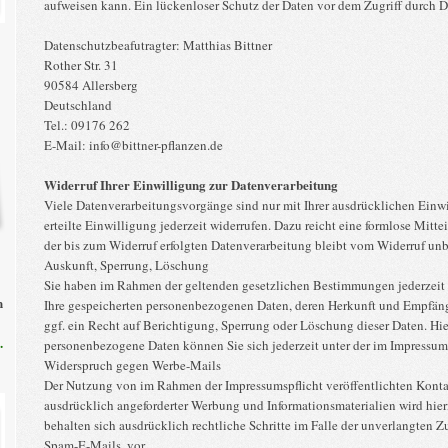
aufweisen kann. Ein lückenloser Schutz der Daten vor dem Zugriff durch Dri
Datenschutzbeafutragter: Matthias Bittner
Rother Str. 31
90584 Allersberg
Deutschland
Tel.: 09176 262
E-Mail: info@bittner-pflanzen.de
Widerruf Ihrer Einwilligung zur Datenverarbeitung
Viele Datenverarbeitungsvorgänge sind nur mit Ihrer ausdrücklichen Einwi
erteilte Einwilligung jederzeit widerrufen. Dazu reicht eine formlose Mitt
der bis zum Widerruf erfolgten Datenverarbeitung bleibt vom Widerruf unb
Auskunft, Sperrung, Löschung
Sie haben im Rahmen der geltenden gesetzlichen Bestimmungen jederzeit 
n
Ihre gespeicherten personenbezogenen Daten, deren Herkunft und Empfän
ggf. ein Recht auf Berichtigung, Sperrung oder Löschung dieser Daten. H
.
personenbezogene Daten können Sie sich jederzeit unter der im Impressu
Widerspruch gegen Werbe-Mails
Der Nutzung von im Rahmen der Impressumspflicht veröffentlichten Kont
ausdrücklich angeforderter Werbung und Informationsmaterialien wird hier
behalten sich ausdrücklich rechtliche Schritte im Falle der unverlangten
Spam-E-Mails, vor.